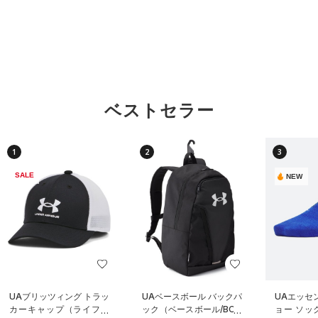
ベストセラー
1
2
3
SALE
NEW
UAブリッツィング トラッ
UAベースボール バックパ
UAエッセ
カーキャップ（ライフス
ック（ベースボール/BOY
ョー ソッ