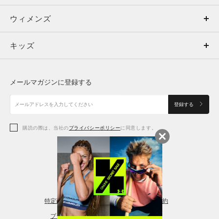
ウィメンズ
トップス
ウィメンズ
キッズ
トップス
ボトムス
キッズ
トップス
ボトムス
シューズ
シューズ
メールマガジンに登録する
ボトムス
シューズ
アクセサリー
アクセサリー
登録する
シューズ
アクセサリー
購読の際は、当社の
プライバシーポリシー
に同意します。
アクセサリー
スポーツブラ
レギンス＆タイツ
特定商取引法に基づく通販の表記
会員規約
プライバシーポリシー