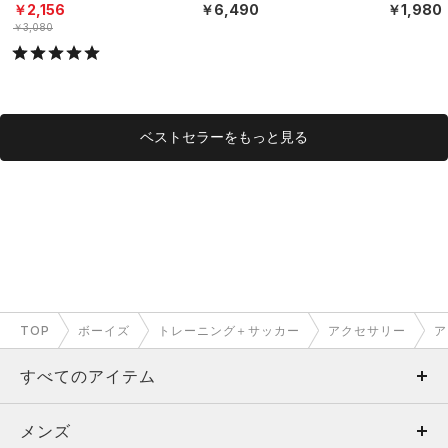
タイル/BOYS）
S）
ト）（トレ
￥2,156
￥6,490
￥1,980
S）
￥3,080
ベストセラーをもっと見る
TOP
ボーイズ
トレーニング＋サッカー
アクセサリー
ア
すべてのアイテム
メンズ
メンズ