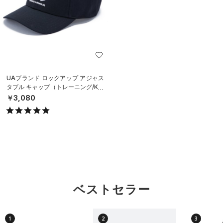
UAブランド ロックアップ アジャス
タブル キャップ（トレーニング/KID
S）
￥3,080
ベストセラー
1
2
3