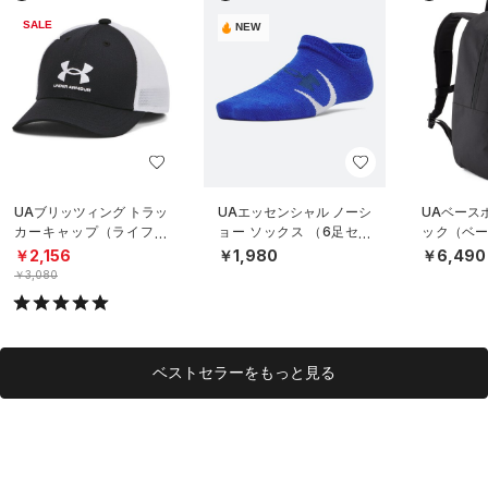
SALE
NEW
UAブリッツィング トラッ
UAエッセンシャル ノーシ
UAベース
カーキャップ（ライフス
ョー ソックス （6足セッ
ック（ベー
タイル/BOYS）
ト）（トレーニング/KID
S）
￥2,156
￥1,980
￥6,490
S）
￥3,080
ベストセラーをもっと見る