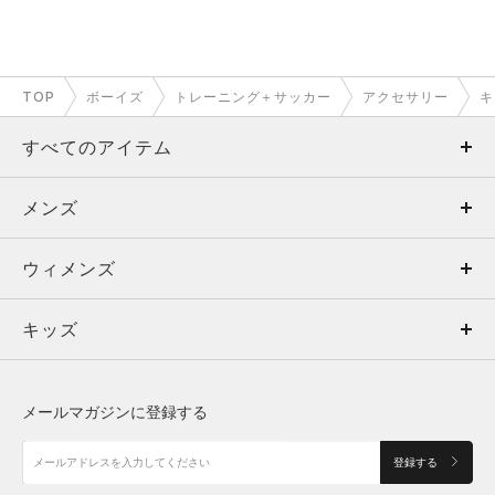
TOP
ボーイズ
トレーニング＋サッカー
アクセサリー
キ
すべてのアイテム
メンズ
メンズ
ウィメンズ
トップス
ウィメンズ
キッズ
トップス
ボトムス
キッズ
トップス
ボトムス
シューズ
シューズ
メールマガジンに登録する
ボトムス
シューズ
アクセサリー
アクセサリー
登録する