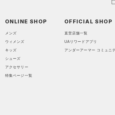
（0）
グローブ・手袋
オレンジ
その他
（0）
アイウェア
ONLINE SHOP
OFFICIAL SHOP
リストバンド＆ヘッドバンド
価格
（0）
メンズ
直営店舗一覧
（0）
スポーツマスク
テクノロジー
ウィメンズ
UAリワードアプリ
～
（1）
円
円
ソックス
キッズ
アンダーアーマー コミュニ
FLOW(フロー)
（0）
在庫
（0）
ネックウォーマー
シューズ
HOVR(ホバー)
（0）
（0）
スリーブ
在庫あり
アクセサリー
CHARGED(チャージド)
（0）
限定
（0）
タオル
特集ページ一覧
MICRO G(マイクロＧ)
（0）
（0）
直営限定
ボール
（0）
コレクション
TRIBASE(トライベース)
公式サイト限定
（0）
（0）
（0）
イヤホン＆ヘッドホン
プロジェクトロック
（0）
在庫残りわずか
（0）
RUSH(ラッシュ)
（0）
（0）
ウォーターボトル
ステフィン・カリー
（0）
ISO-CHILL(アイソチル)
（0）
（0）
その他
アジア限定
（0）
Tech(テック)
（0）