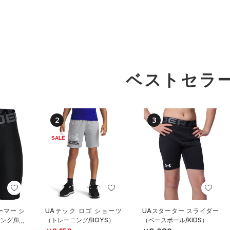
ベストセラ
2
3
SALE
ーマー シ
UAテック ロゴ ショーツ
UAスターター スライダー
ング/BO
（トレーニング/BOYS）
（ベースボール/KIDS）