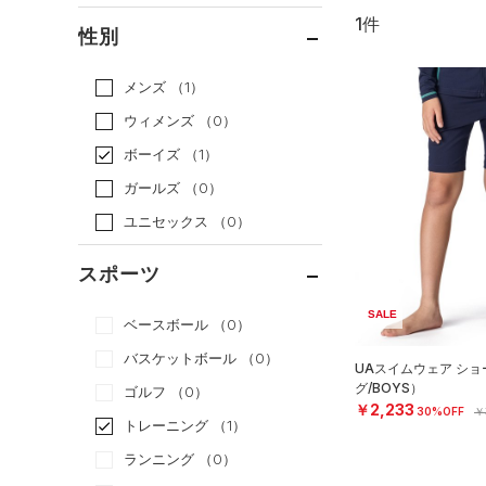
1件
通常価格
（0）
性別
セール
（1）
メンズ
（1）
ウィメンズ
（0）
ボーイズ
（1）
ガールズ
（0）
ユニセックス
（0）
スポーツ
SALE
ベースボール
（0）
バスケットボール
（0）
UAスイムウェア シ
グ/BOYS）
ゴルフ
（0）
￥2,233
30%OFF
￥
トレーニング
（1）
ランニング
（0）