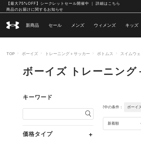
【最大75%OFF】シークレットセール開催中 ｜ 詳細はこちら
商品のお届けに関するお知らせ
新商品
セール
メンズ
ウィメンズ
キッズ
TOP
ボーイズ
トレーニング＋サッカー
ボトムス
スイムウェ
ボーイズ トレーニング
キーワード
選択中の条件：
ボーイ
新着順
価格タイプ