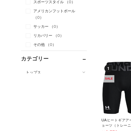
スポーツスタイル
（0）
アメリカンフットボール
（0）
サッカー
（0）
リカバリー
（0）
その他
（0）
カテゴリー
1
トップス
SALE
ボトムス
すべてのトップス
すべてのボトムス
（0）
ベースレイヤー
（0）
レギンス&タイツ
（9）
Tシャツ
（4）
ショートパンツ
（0）
タンクトップ
UAヒートギアア
（0）
パンツ(ロングパンツ)
（0）
ポロシャツ
ョーツ（トレーニ
YS）
（0）