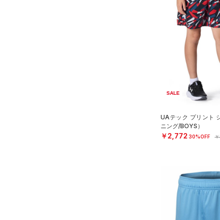
スウェット＆フリース
（4）
ロングTシャツ
（0）
アンダーウェア
（1）
パーカー&トレーナー
（0）
スカート
（0）
ジャケット
（2）
スイムウェア
（0）
ジャージ
（0）
ベスト
アクセサリー
シューズ
（0）
ダウン・コート
すべてのアクセサリー
SALE
（0）
スポーツブラ
すべてのシューズ
（0）
バックパック
サイズ
UAテック プリント
（3）
（0）
セットアップ
スポーツシューズ
ショルダー＆トートバッグ
ニング/BOYS）
（0）
YXS(120cm)
カラー
（0）
（2）
￥2,772
スイムウェア
スパイク
30%OFF
￥
YS(130cm)
（0）
サックパック
スポーツスタイルシューズ
YM(140cm)
（0）
価格
（0）
ウェストバッグ
ブラック
ホワイト
ブラウン
グリーン
YL(150cm)
（0）
サンダル
（0）
ダッフルバッグ
テクノロジー
YXL(160cm)
（3）
キャップ＆ビーニー
～
円
円
XS
ブルー
パープル
レッド
イエロー
（0）
FLOW(フロー)
（0）
ベルト
在庫
S