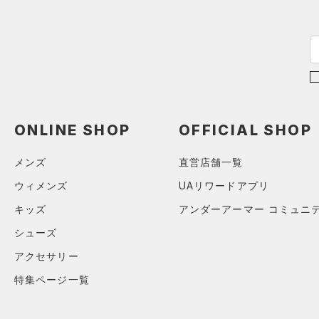
32
AUXETIC(オーゼティック)
34
（0）
36
Charged Cotton(チャージド
38
コットン)
（0）
40
Rival Fleece(ライバルフリー
ス)
（0）
30X30
ONLINE SHOP
OFFICIAL SHOP
Armour Fleece(アーマーフリ
30X32
ース)
（0）
30X34
メンズ
直営店舗一覧
30X36
ウィメンズ
UAリワードアプリ
32X30
キッズ
アンダーアーマー コミュニ
32X32
シューズ
32X34
アクセサリー
32X36
34X30
特集ページ一覧
34X32