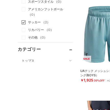
スポーツスタイル
（0）
アメリカンフットボール
（0）
サッカー
（2）
リカバリー
（0）
その他
（0）
カテゴリー
SALE
トップス
ボトムス
すべてのトップス
UAテック メッシュ
ング/BOYS）
すべてのボトムス
（5）
ベースレイヤー
￥1,925
30%OFF
￥2
（2）
レギンス&タイツ
（33）
Tシャツ
（14）
ショートパンツ
（2）
タンクトップ
（0）
パンツ(ロングパンツ)
（0）
ポロシャツ
（0）