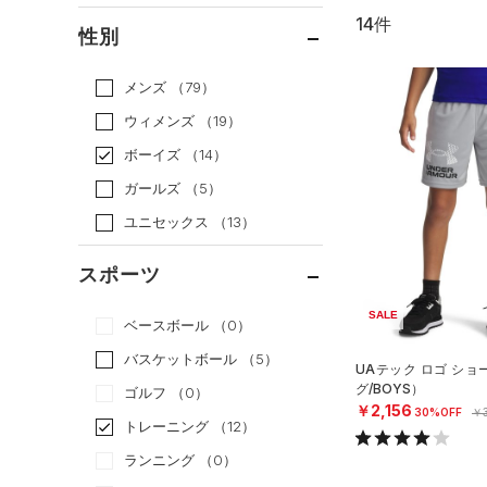
14件
通常価格
（2）
性別
セール
（12）
メンズ
（79）
ウィメンズ
（19）
ボーイズ
（14）
ガールズ
（5）
ユニセックス
（13）
スポーツ
SALE
ベースボール
（0）
バスケットボール
（5）
UAテック ロゴ シ
グ/BOYS）
ゴルフ
（0）
￥2,156
30%OFF
￥3
トレーニング
（12）
ランニング
（0）