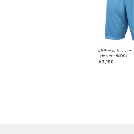
HOVR(ホバー)
（0）
（0）
グローブ・手袋
M
オレンジ
その他
在庫あり
CHARGED(チャージド)
（0）
限定
（0）
アイウェア
L
MICRO G(マイクロＧ)
（0）
リストバンド＆ヘッドバンド
XL
直営限定
（0）
コレクション
（0）
TRIBASE(トライベース)
2XL
公式サイト限定
（0）
（0）
（0）
スポーツマスク
3XL
プロジェクトロック
（0）
在庫残りわずか
（0）
RUSH(ラッシュ)
（0）
UAチーム サッカー
（2）
ソックス
4XL
ステフィン・カリー
（0）
（サッカー/KIDS）
ISO-CHILL(アイソチル)
（0）
￥3,190
5XL
（0）
ネックウォーマー
アジア限定
（0）
Tech(テック)
（0）
6XL
（0）
スリーブ
COLDGEAR ARMOUR(コール
0
（0）
ドギアアーマー)
タオル
（0）
2
HEATGEAR ARMOUR(ヒート
（0）
ボール
4
ギアアーマー)
（0）
（0）
イヤホン＆ヘッドホン
6
STORM(ストーム)
（0）
（0）
ウォーターボトル
8
COLDGEAR INFRARED(コー
（0）
その他
ルドギアインフラレッド)
30
（0）