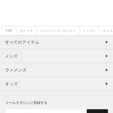
TOP
ボーイズ
トレーニング＋サッカー
トップス
スイム
すべてのアイテム
メンズ
メンズ
ウィメンズ
トップス
ウィメンズ
キッズ
トップス
ボトムス
キッズ
トップス
ボトムス
シューズ
シューズ
メールマガジンに登録する
ボトムス
シューズ
アクセサリー
アクセサリー