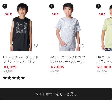
1
2
3
SALE
SALE
SALE
UAテック ハイブリッド
UAテック ビッグロゴ プ
UAクール
プリント タンク（トレー
リントショートスリーブT
ブ Tシャ
ニング/BOYS）
シャツ（トレーニング/B
グ/BOYS
￥1,925
￥2,695
￥3,080
OYS）
￥2,750
￥3,850
￥4,400
ベストセラーをもっと見る