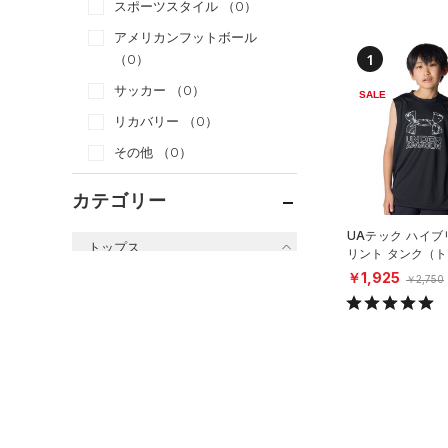
スポーツスタイル
（0）
アメリカンフットボール
1
（0）
サッカー
（0）
SALE
リカバリー
（0）
その他
（0）
カテゴリー
UAテック ハイブ
トップス
リント タンク（
グ/BOYS）
￥1,925
￥2,750
すべてのトップス
（3）
ベースレイヤー
（4）
Tシャツ
（0）
タンクトップ
（0）
ポロシャツ