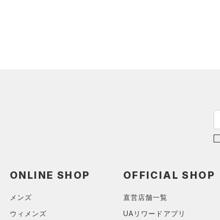
（0）
ロングTシャツ
（0）
パーカー&トレーナー
（0）
ジャケット
（0）
ジャージ
（0）
ベスト
（0）
ダウン・コート
（0）
スポーツブラ
（0）
セットアップ
（0）
スイムウェア
ボトムス
アクセサリー
ONLINE SHOP
OFFICIAL SHOP
すべてのボトムス
シューズ
すべてのアクセサリー
（0）
レギンス&タイツ
メンズ
直営店舗一覧
すべてのシューズ
（0）
バックパック
（1）
ショートパンツ
サイズ
ウィメンズ
UAリワードアプリ
（0）
スポーツシューズ
ショルダー＆トートバッグ