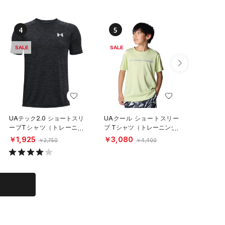
4
5
6
SALE
SALE
SALE
UAテック2.0 ショートスリ
UAクール ショートスリー
UAテッ
ーブTシャツ（トレーニン
ブ Tシャツ（トレーニング/
Tシャツ
グ/KIDS）
BOYS）
（トレーニ
￥1,925
￥3,080
￥3,85
￥2,750
￥4,400