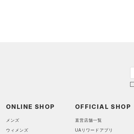
（0）
ロングTシャツ
（0）
パーカー&トレーナー
（0）
ジャケット
（0）
ジャージ
（0）
ベスト
（0）
ダウン・コート
（0）
スポーツブラ
（0）
セットアップ
（0）
スイムウェア
ボトムス
アクセサリー
ONLINE SHOP
OFFICIAL SHOP
すべてのボトムス
シューズ
すべてのアクセサリー
（0）
レギンス&タイツ
メンズ
直営店舗一覧
すべてのシューズ
（0）
バックパック
（1）
ショートパンツ
サイズ
ウィメンズ
UAリワードアプリ
（0）
スポーツシューズ
ショルダー＆トートバッグ