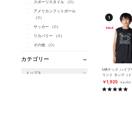
スポーツスタイル
（0）
アメリカンフットボール
1
（0）
サッカー
（0）
SALE
リカバリー
（0）
その他
（0）
カテゴリー
UAテック ハイブ
トップス
リント タンク（
グ/BOYS）
￥1,925
￥2,750
すべてのトップス
（3）
ベースレイヤー
（10）
Tシャツ
（1）
タンクトップ
（0）
ポロシャツ