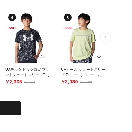
4
5
6
SALE
SALE
SALE
UAテック ビッグロゴ プリ
UAクール ショートスリー
UAテッ
ントショートスリーブTシ
ブ Tシャツ（トレーニング/
Tシャツ
ャツ（トレーニング/BOY
BOYS）
（トレーニ
￥2,695
￥3,080
￥3,85
￥3,850
￥4,400
S）