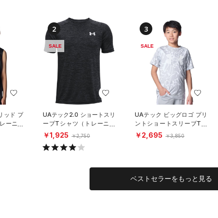
2
3
SALE
SALE
リッド プ
UAテック2.0 ショートスリ
UAテック ビッグロゴ プリ
トレーニン
ーブTシャツ（トレーニン
ントショートスリーブTシ
グ/KIDS）
ャツ（トレーニング/BOY
￥1,925
￥2,695
￥2,750
￥3,850
S）
ベストセラーをもっと見る