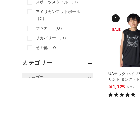
スポーツスタイル
（0）
アメリカンフットボール
1
（0）
サッカー
（0）
SALE
リカバリー
（0）
その他
（0）
カテゴリー
UAテック ハイブ
トップス
リント タンク（
グ/BOYS）
￥1,925
￥2,750
すべてのトップス
（0）
ベースレイヤー
（0）
Tシャツ
（0）
タンクトップ
（0）
ポロシャツ