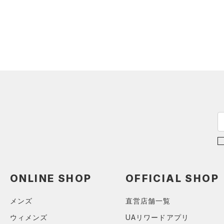
（0）
ロングTシャツ
（0）
パーカー&トレーナー
（0）
ジャケット
（0）
ジャージ
（0）
ベスト
（0）
ダウン・コート
（0）
スポーツブラ
（0）
セットアップ
（0）
スイムウェア
ボトムス
アクセサリー
ONLINE SHOP
OFFICIAL SHOP
すべてのボトムス
シューズ
すべてのアクセサリー
（0）
レギンス&タイツ
メンズ
直営店舗一覧
すべてのシューズ
（0）
バックパック
（0）
ショートパンツ
サイズ
ウィメンズ
UAリワードアプリ
（0）
スポーツシューズ
ショルダー＆トートバッグ