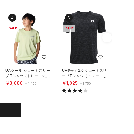
4
5
6
SALE
SALE
SALE
UAクール ショートスリー
UAテック2.0 ショートスリ
UAテッ
ブ Tシャツ（トレーニング/
ーブTシャツ（トレーニン
Tシャツ
BOYS）
グ/KIDS）
（トレーニ
￥3,080
￥1,925
￥3,85
￥4,400
￥2,750