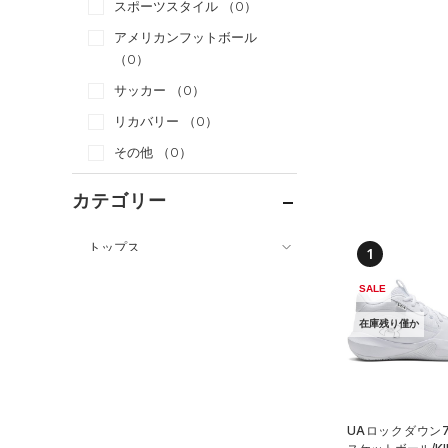
スポーツスタイル
（0）
アメリカンフットボール
（0）
サッカー
（0）
リカバリー
（0）
その他
（0）
カテゴリー
トップス
1
ボトムス
すべてのトップス
SALE
アクセサリー
すべてのボトムス
（0）
ベースレイヤー
在庫残り僅か
シューズ
すべてのアクセサリー
（0）
レギンス&タイツ
（6）
Tシャツ
すべてのシューズ
（0）
バックパック
（5）
ショートパンツ
（0）
タンクトップ
（3）
スポーツシューズ
ショルダー＆トートバッグ
（0）
パンツ(ロングパンツ)
（0）
ポロシャツ
（0）
UAロックダウン7
（0）
スパイク
（0）