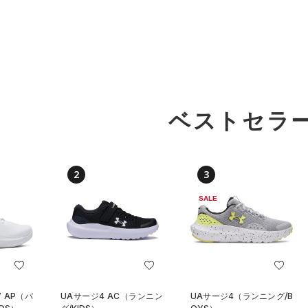
ベストセラ
2
3
SALE
 AP（バ
UAサージ4 AC（ランニン
UAサージ4（ランニング/B