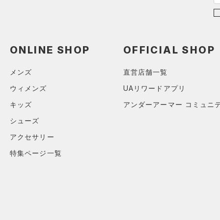
21.0
直営限定
（0）
コレクション
（0）
TRIBASE(トライベース)
ボール
21.5
公式サイト限定
（0）
（0）
（0）
イヤホン＆ヘッドホン
22.0
プロジェクトロック
（0）
在庫残りわずか
（1）
RUSH(ラッシュ)
（0）
（0）
22.5
ウォーターボトル
ONLINE SHOP
OFFICIAL SHOP
ステフィン・カリー
（0）
ISO-CHILL(アイソチル)
（0）
23.0
（0）
その他
アジア限定
（0）
Tech(テック)
（0）
メンズ
直営店舗一覧
23.5
COLDGEAR ARMOUR(コール
ウィメンズ
UAリワードアプリ
24.0
ドギアアーマー)
（0）
キッズ
アンダーアーマー コミュニ
24.5
HEATGEAR ARMOUR(ヒート
シューズ
25.0
ギアアーマー)
（0）
25.5
アクセサリー
STORM(ストーム)
（0）
26.0
特集ページ一覧
COLDGEAR INFRARED(コー
ルドギアインフラレッド)
26.5
（0）
27.0
AUXETIC(オーゼティック)
27.5
（0）
28.0
Charged Cotton(チャージド