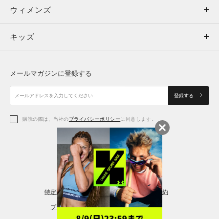
ウィメンズ
トップス
ウィメンズ
キッズ
トップス
ボトムス
キッズ
トップス
ボトムス
シューズ
シューズ
メールマガジンに登録する
ボトムス
シューズ
アクセサリー
アクセサリー
登録する
シューズ
アクセサリー
購読の際は、当社の
プライバシーポリシー
に同意します。
アクセサリー
スポーツブラ
レギンス＆タイツ
特定商取引法に基づく通販の表記
会員規約
プライバシーポリシー