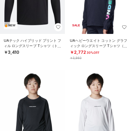
NEW
SALE
UAテック ハイブリッド プリント フ
UAヘビーウエイト コットン グラフ
ィル ロングスリーブ Tシャツ（トレ
ィック ロングスリーブ Tシャツ（ト
ーニング/BOYS）
レーニング/BOYS）
￥3,410
￥2,772
30%OFF
￥3,960