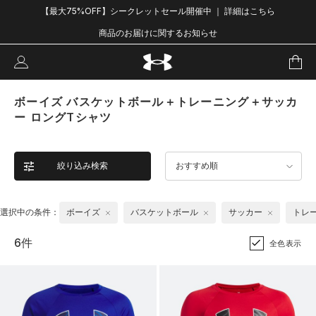
【最大75%OFF】シークレットセール開催中 ｜ 詳細はこちら
商品のお届けに関するお知らせ
ボーイズ バスケットボール＋トレーニング＋サッカ
ー ロングTシャツ
絞り込み検索
おすすめ順
選択中の条件：
ボーイズ
バスケットボール
サッカー
トレ
6件
全色表示