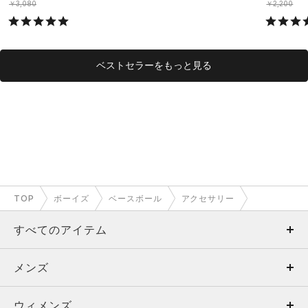
DS）
￥3,080
￥2,200
ベストセラーをもっと見る
TOP
ボーイズ
ベースボール
アクセサリー
すべてのアイテム
メンズ
メンズ
ウィメンズ
トップス
ウィメンズ