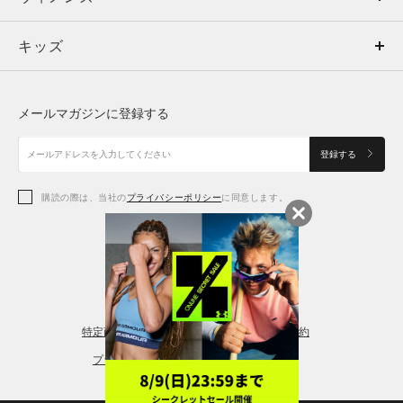
キッズ
トップス
ボトムス
キッズ
トップス
ボトムス
シューズ
シューズ
メールマガジンに登録する
ボトムス
シューズ
アクセサリー
アクセサリー
登録する
シューズ
アクセサリー
購読の際は、当社の
プライバシーポリシー
に同意します。
アクセサリー
スポーツブラ
レギンス＆タイツ
特定商取引法に基づく通販の表記
会員規約
プライバシーポリシー