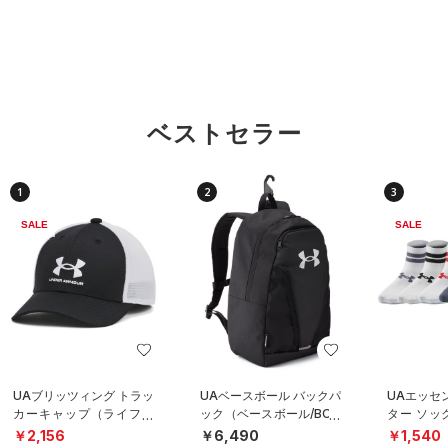
ベストセラー
1
2
3
SALE
SALE
UAブリッツィング トラッ
UAベースボール バックパ
UAエッセ
カーキャップ（ライフス
ック（ベースボール/BOY
ター ソッ
タイル/BOYS）
S）
ト）（ライ
￥2,156
￥6,490
￥1,540