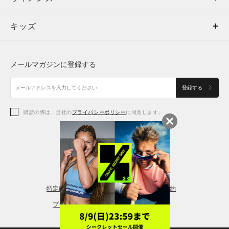
キッズ
トップス
ボトムス
キッズ
トップス
ボトムス
シューズ
シューズ
メールマガジンに登録する
ボトムス
シューズ
アクセサリー
アクセサリー
登録する
シューズ
アクセサリー
購読の際は、当社の
プライバシーポリシー
に同意します。
アクセサリー
スポーツブラ
レギンス＆タイツ
特定商取引法に基づく通販の表記
会員規約
プライバシーポリシー