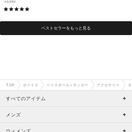
S）
￥3,080
ベストセラーをもっと見る
TOP
ボーイズ
ベースボール＋サッカー
アクセサリー
タ
すべてのアイテム
メンズ
メンズ
ウィメンズ
トップス
ウィメンズ