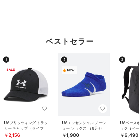
ベストセラー
1
2
3
SALE
NEW
UAブリッツィング トラッ
UAエッセンシャル ノーシ
UAベース
カーキャップ（ライフス
ョー ソックス （6足セッ
ック（ベー
タイル/BOYS）
ト）（トレーニング/KID
S）
￥2,156
￥1,980
￥6,490