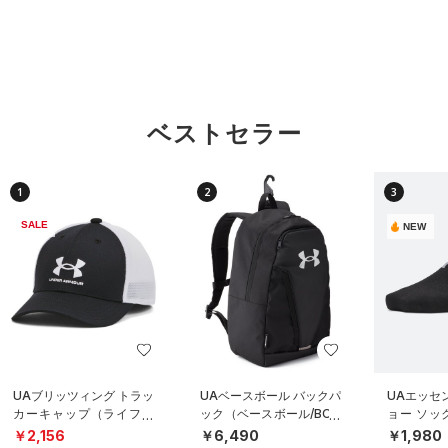
ベストセラー
1
2
3
SALE
NEW
UAブリッツィング トラッ
UAベースボール バックパ
UAエッセ
カーキャップ（ライフス
ック（ベースボール/BOY
ョー ソッ
タイル/BOYS）
S）
ト）（トレ
￥2,156
￥6,490
￥1,980