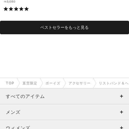
S）
￥3,080
ベストセラーをもっと見る
TOP
直営限定
ボーイズ
アクセサリー
リストバンド＆ヘ
すべてのアイテム
メンズ
メンズ
ウィメンズ
トップス
ウィメンズ