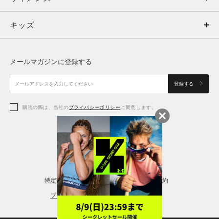
キッズ
トップス
ボトムス
キッズ
トップス
ボトムス
シューズ
シューズ
メールマガジンに登録する
ボトムス
シューズ
アクセサリー
アクセサリー
登録する
シューズ
アクセサリー
購読の際は、当社の
プライバシーポリシー
に同意します。
アクセサリー
スポーツブラ
レギンス＆タイツ
特定商取引法に基づく通販の表記
会員規約
プライバシーポリシー