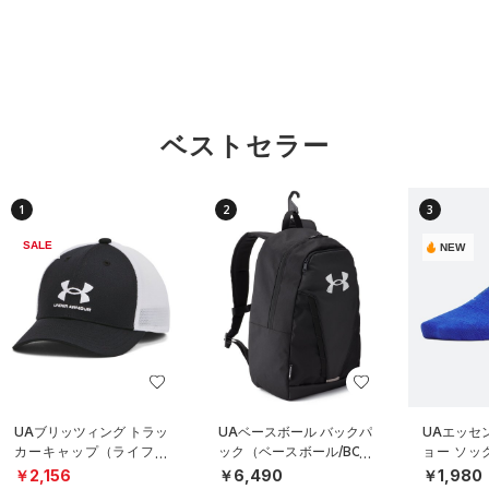
ベストセラー
1
2
3
SALE
NEW
UAブリッツィング トラッ
UAベースボール バックパ
UAエッセ
カーキャップ（ライフス
ック（ベースボール/BOY
ョー ソッ
タイル/BOYS）
S）
ト）（トレ
￥2,156
￥6,490
￥1,980