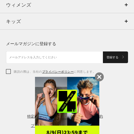
ウィメンズ
トップス
ウィメンズ
キッズ
トップス
ボトムス
キッズ
トップス
ボトムス
シューズ
シューズ
メールマガジンに登録する
ボトムス
シューズ
アクセサリー
アクセサリー
登録する
シューズ
アクセサリー
購読の際は、当社の
プライバシーポリシー
に同意します。
アクセサリー
スポーツブラ
レギンス＆タイツ
特定商取引法に基づく通販の表記
会員規約
プライバシーポリシー