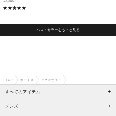
S）
￥3,080
ベストセラーをもっと見る
TOP
ボーイズ
アクセサリー
すべてのアイテム
メンズ
メンズ