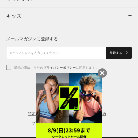
キッズ
トップス
ボトムス
キッズ
トップス
ボトムス
シューズ
シューズ
メールマガジンに登録する
ボトムス
シューズ
アクセサリー
アクセサリー
登録する
シューズ
アクセサリー
購読の際は、当社の
プライバシーポリシー
に同意します。
アクセサリー
スポーツブラ
レギンス＆タイツ
特定商取引法に基づく通販の表記
会員規約
プライバシーポリシー