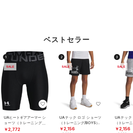
ベストセラー
1
2
3
SALE
SALE
SALE
UAヒートギアアーマー シ
UAテック ロゴ ショーツ
UAテック
ョーツ（トレーニング/B
（トレーニング/BOYS）
（トレーニ
OYS）
￥2,156
￥2,156
￥2,772