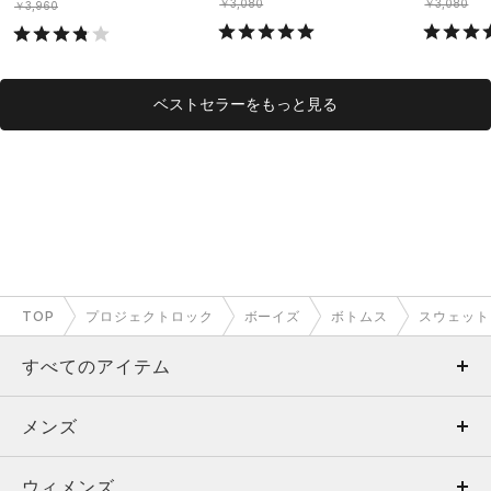
￥3,080
￥3,080
￥3,960
ベストセラーをもっと見る
TOP
プロジェクトロック
ボーイズ
ボトムス
スウェット
すべてのアイテム
メンズ
メンズ
ウィメンズ
トップス
ウィメンズ