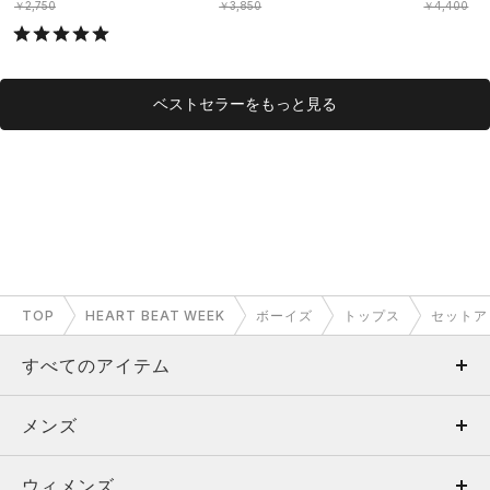
OYS）
￥2,750
￥3,850
￥4,400
ベストセラーをもっと見る
TOP
HEART BEAT WEEK
ボーイズ
トップス
セットア
すべてのアイテム
メンズ
メンズ
ウィメンズ
トップス
ウィメンズ