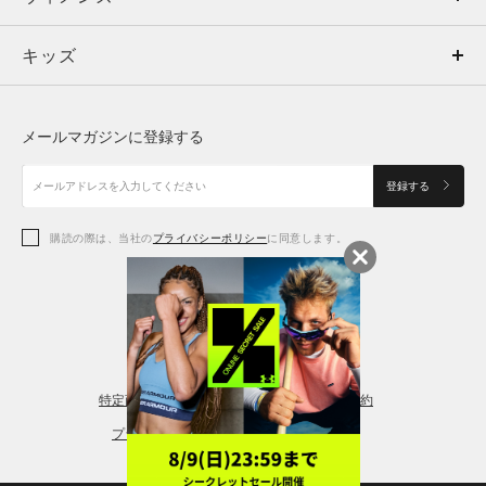
キッズ
トップス
ボトムス
キッズ
トップス
ボトムス
シューズ
シューズ
メールマガジンに登録する
ボトムス
シューズ
アクセサリー
アクセサリー
登録する
シューズ
アクセサリー
購読の際は、当社の
プライバシーポリシー
に同意します。
アクセサリー
スポーツブラ
レギンス＆タイツ
特定商取引法に基づく通販の表記
会員規約
プライバシーポリシー