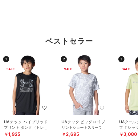
ベストセラー
1
2
3
SALE
SALE
SALE
UAテック ハイブリッド
UAテック ビッグロゴ プ
UAクール
プリント タンク（トレー
リントショートスリーブT
ブ Tシャ
ニング/BOYS）
シャツ（トレーニング/B
グ/BOYS
￥1,925
￥2,695
￥3,080