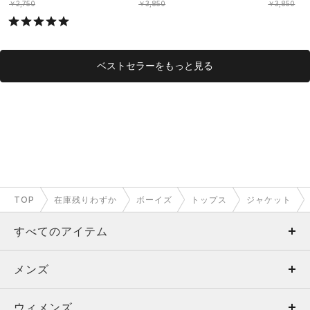
OYS）
OYS）
￥2,750
￥3,850
￥3,850
ベストセラーをもっと見る
TOP
在庫残りわずか
ボーイズ
トップス
ジャケット
すべてのアイテム
メンズ
メンズ
ウィメンズ
トップス
ウィメンズ