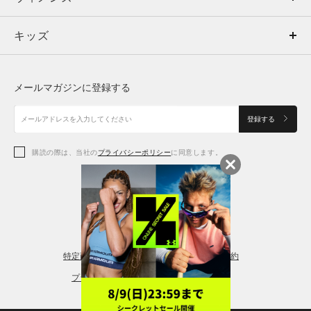
キッズ
トップス
ボトムス
キッズ
トップス
ボトムス
シューズ
シューズ
メールマガジンに登録する
ボトムス
シューズ
アクセサリー
アクセサリー
登録する
シューズ
アクセサリー
購読の際は、当社の
プライバシーポリシー
に同意します。
アクセサリー
スポーツブラ
レギンス＆タイツ
特定商取引法に基づく通販の表記
会員規約
プライバシーポリシー