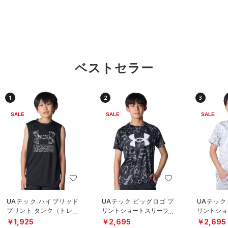
ベストセラー
1
2
3
SALE
SALE
SALE
UAテック ハイブリッド
UAテック ビッグロゴ プ
UAテック
プリント タンク（トレー
リントショートスリーブT
リントショ
ニング/BOYS）
シャツ（トレーニング/B
シャツ（ト
￥1,925
￥2,695
￥2,695