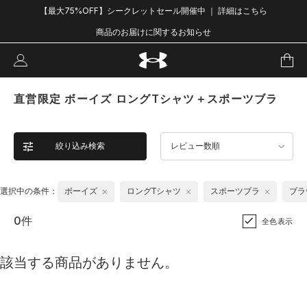
【最大75%OFF】シークレットセール開催中 ｜ 詳細はこちら
商品のお届けに関するお知らせ
直営限定 ボーイズ ロングTシャツ＋スポーツブラ
絞り込み検索
レビュー数順
選択中の条件：
ボーイズ
ロングTシャツ
スポーツブラ
ブラ
0件
全色表示
該当する商品がありません。