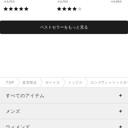
OYS）
￥2,750
￥2,750
￥3,850
ベストセラーをもっと見る
TOP
直営限定
ボーイズ
トップス
ロングTシャツ＋スポ
すべてのアイテム
メンズ
メンズ
ウィメンズ
トップス
ウィメンズ