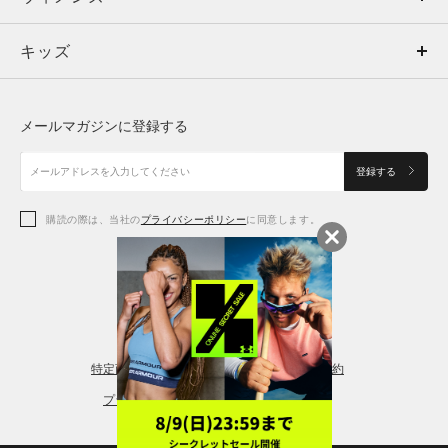
キッズ
トップス
ボトムス
キッズ
トップス
ボトムス
シューズ
シューズ
メールマガジンに登録する
ボトムス
シューズ
アクセサリー
アクセサリー
登録する
シューズ
アクセサリー
購読の際は、当社の
プライバシーポリシー
に同意します。
アクセサリー
スポーツブラ
レギンス＆タイツ
特定商取引法に基づく通販の表記
会員規約
プライバシーポリシー