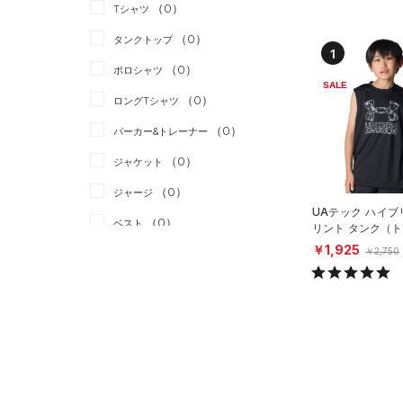
スポーツスタイル
（0）
（0）
Tシャツ
アメリカンフットボール
（0）
タンクトップ
1
（0）
（0）
ポロシャツ
サッカー
（0）
SALE
（0）
ロングTシャツ
リカバリー
（0）
（0）
パーカー&トレーナー
その他
（0）
（0）
ジャケット
（0）
ジャージ
UAテック ハイブ
（0）
ベスト
リント タンク（
グ/BOYS）
￥1,925
（0）
￥2,750
ダウン・コート
（0）
スポーツブラ
（0）
セットアップ
（0）
スイムウェア
ボトムス