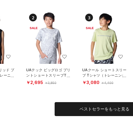
2
3
SALE
SALE
リッド プ
UAテック ビッグロゴ プリ
UAクール ショートスリー
トレーニン
ントショートスリーブTシ
ブ Tシャツ（トレーニング/
ャツ（トレーニング/BOY
BOYS）
￥2,695
￥3,080
￥3,850
￥4,400
S）
ベストセラーをもっと見る