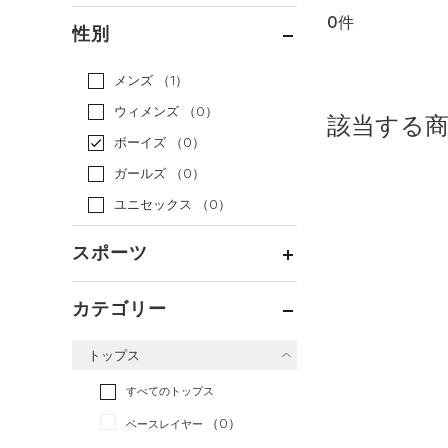
0件
通常価格
（0）
性別
セール
（0）
メンズ
（1）
ウィメンズ
（0）
該当する
ボーイズ
（0）
ガールズ
（0）
ユニセックス
（0）
スポーツ
ベースボール
（0）
カテゴリー
バスケットボール
（0）
トップス
ゴルフ
（0）
トレーニング
すべてのトップス
（0）
ランニング
（0）
（0）
ベースレイヤー