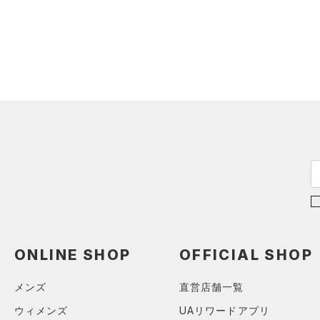
アクセサリー
すべてのボトムス
シューズ
すべてのアクセサリー
（0）
レギンス&タイツ
すべてのシューズ
（0）
バックパック
（0）
ショートパンツ
サイズ
（0）
スポーツシューズ
ショルダー＆トートバッグ
（0）
パンツ(ロングパンツ)
（0）
カテゴリーを選択してください。
カラー
（0）
スパイク
（0）
スウェット＆フリース
（0）
サックパック
スポーツスタイルシューズ
（0）
アンダーウェア
（0）
（0）
ウェストバッグ
（0）
ブラック
スカート
ホワイト
ブラウン
グリーン
（0）
サンダル
（0）
ダッフルバッグ
（0）
スイムウェア
（0）
キャップ＆ビーニー
ブルー
パープル
レッド
イエロー
（0）
ベルト
（0）
グローブ・手袋
オレンジ
その他
ONLINE SHOP
OFFICIAL SHOP
（0）
アイウェア
リストバンド＆ヘッドバンド
メンズ
直営店舗一覧
価格
（0）
ウィメンズ
UAリワードアプリ