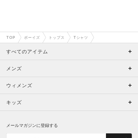
TOP
ボーイズ
トップス
Tシャツ
すべてのアイテム
メンズ
メンズ
ウィメンズ
トップス
ウィメンズ
キッズ
トップス
ボトムス
キッズ
トップス
ボトムス
シューズ
シューズ
メールマガジンに登録する
ボトムス
シューズ
アクセサリー
アクセサリー