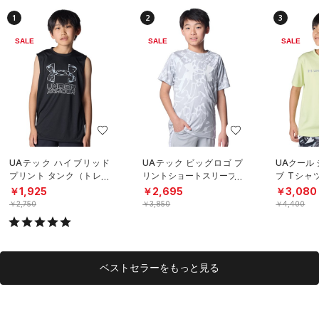
1
2
3
SALE
SALE
SALE
UAテック ハイブリッド
UAテック ビッグロゴ プ
UAクール
プリント タンク（トレー
リントショートスリーブT
ブ Tシャ
ニング/BOYS）
シャツ（トレーニング/B
グ/BOYS
￥1,925
￥2,695
￥3,080
OYS）
￥2,750
￥3,850
￥4,400
ベストセラーをもっと見る