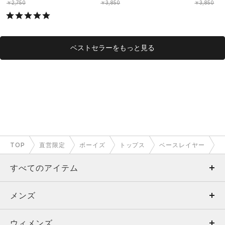
OYS）
OYS）
￥2,750
￥3,850
￥3,850
ベストセラーをもっと見る
TOP
直営限定
ボーイズ
トップス
ベースレイヤー
すべてのアイテム
メンズ
メンズ
ウィメンズ
トップス
ウィメンズ