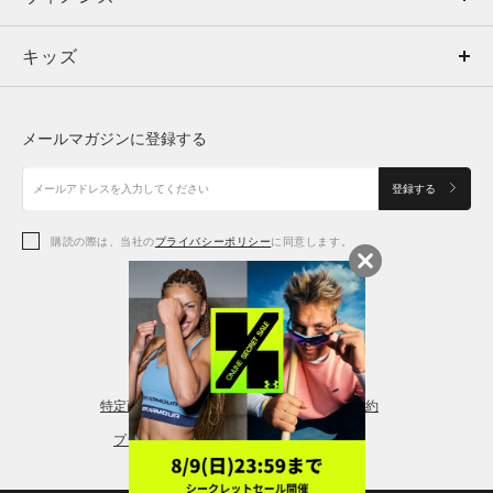
キッズ
トップス
ボトムス
キッズ
トップス
ボトムス
シューズ
シューズ
メールマガジンに登録する
ボトムス
シューズ
アクセサリー
アクセサリー
登録する
シューズ
アクセサリー
購読の際は、当社の
プライバシーポリシー
に同意します。
アクセサリー
スポーツブラ
レギンス＆タイツ
特定商取引法に基づく通販の表記
会員規約
プライバシーポリシー