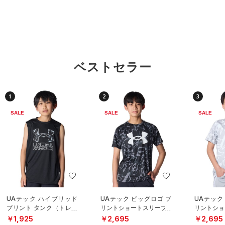
ベストセラー
1
2
3
SALE
SALE
SALE
UAテック ハイブリッド
UAテック ビッグロゴ プ
UAテック
プリント タンク（トレー
リントショートスリーブT
リントショ
ニング/BOYS）
シャツ（トレーニング/B
シャツ（ト
￥1,925
￥2,695
￥2,695