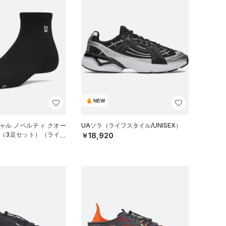
NEW
ャル ノベルティ クオー
UAソラ（ライフスタイル/UNISEX）
 （3足セット）（ライフ
￥18,920
EX）