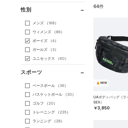
64件
通常価格
（42）
性別
セール
（22）
メンズ
（168）
ウィメンズ
（86）
ボーイズ
（4）
ガールズ
（3）
ユニセックス
（60）
スポーツ
NEW
ベースボール
（36）
バスケットボール
（30）
UAボディバッグ（ライ
SEX）
ゴルフ
（20）
￥3,850
トレーニング
（235）
ランニング
（28）