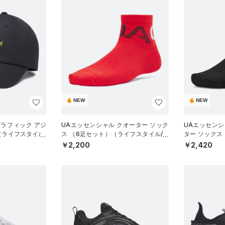
NEW
NEW
グラフィック アジ
UAエッセンシャル クオーター ソック
UAエッセンシ
（ライフスタイル/
ス （6足セット）（ライフスタイル/KI
ター ソックス
DS）
スタイル/UNIS
￥2,200
￥2,420