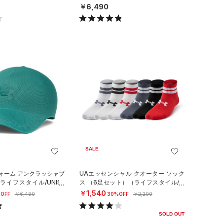
X）
￥6,490
SALE
ォーム アンクラッシャブ
UAエッセンシャル クオーター ソック
ライフスタイル/UNISE
ス （6足セット）（ライフスタイル/KI
DS）
￥1,540
OFF
￥6,490
30%OFF
￥2,200
SOLD OUT