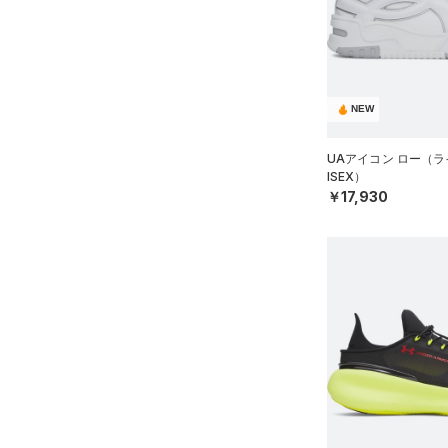
スウェット＆フリース
（0）
ロングTシャツ
ブルー
パープル
レッド
イエロー
FLOW(フロー)
（0）
スポーツスタイルシューズ
（4）
在庫
ウェストバッグ
（0）
アンダーウェア
（0）
パーカー&トレーナー
（27）
HOVR(ホバー)
（12）
（0）
ダッフルバッグ
（0）
スカート
（0）
ジャケット
オレンジ
その他
（0）
在庫あり
サンダル
CHARGED(チャージド)
（0）
限定
（14）
キャップ＆ビーニー
（0）
スイムウェア
（0）
ジャージ
NEW
MICRO G(マイクロＧ)
（0）
（0）
ベルト
直営限定
（16）
（0）
ベスト
コレクション
TRIBASE(トライベース)
UAアイコン ロー（ラ
（0）
公式サイト限定
（0）
グローブ・手袋
（0）
（0）
ダウン・コート
ISEX）
プロジェクトロック
（0）
￥17,930
在庫残りわずか
（0）
（0）
RUSH(ラッシュ)
（0）
アイウェア
（0）
スポーツブラ
ステフィン・カリー
（0）
ISO-CHILL(アイソチル)
（1）
リストバンド＆ヘッドバンド
（0）
セットアップ
（0）
アジア限定
（0）
Tech(テック)
（0）
（0）
スイムウェア
（0）
スポーツマスク
COLDGEAR ARMOUR(コール
ドギアアーマー)
（0）
（5）
ソックス
HEATGEAR ARMOUR(ヒート
（0）
ネックウォーマー
ギアアーマー)
（0）
（0）
スリーブ
STORM(ストーム)
（4）
（0）
タオル
COLDGEAR INFRARED(コー