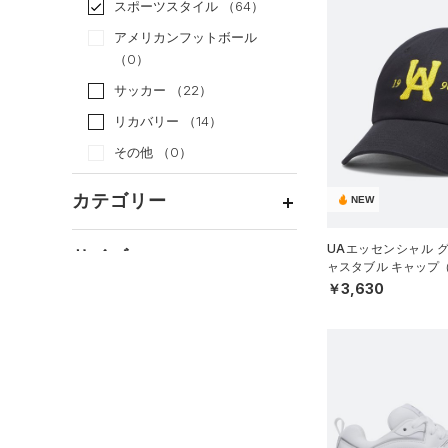
スポーツスタイル
（64）
アメリカンフットボール
（0）
サッカー
（22）
リカバリー
（14）
その他
（0）
カテゴリー
NEW
トップス
UAエッセンシャル 
サイズ
ャスタブル キャップ
ボトムス
すべてのトップス
UNISEX）
￥3,630
カテゴリーを選択してください。
アクセサリー
カラー
すべてのボトムス
（0）
ベースレイヤー
シューズ
すべてのアクセサリー
（0）
レギンス&タイツ
（0）
Tシャツ
価格
すべてのシューズ
（9）
バックパック
（2）
ショートパンツ
（1）
タンクトップ
ブラック
ホワイト
ブラウン
グリーン
（2）
スポーツシューズ
（1）
ショルダー＆トートバッグ
（0）
パンツ(ロングパンツ)
（0）
ポロシャツ
テクノロジー
（0）
スパイク
～
（0）
サックパック
円
円
（0）