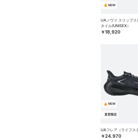
ルドギアインフラレッド)
（0）
ボール
NEW
（0）
（0）
イヤホン＆ヘッドホン
AUXETIC(オーゼティック)
UAノヴァ スリップ
（0）
ウォーターボトル
（0）
タイル/UNISEX）
￥18,920
Charged Cotton(チャージド
（0）
その他
コットン)
（0）
Rival Fleece(ライバルフリー
ス)
（0）
Armour Fleece(アーマーフリ
ース)
（0）
NEW
直営限定
UAフレア（ライフスタイ
￥24,970