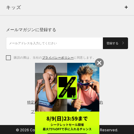
キッズ
トップス
ボトムス
キッズ
トップス
ボトムス
シューズ
シューズ
メールマガジンに登録する
ボトムス
シューズ
アクセサリー
アクセサリー
登録する
シューズ
アクセサリー
購読の際は、当社の
プライバシーポリシー
に同意します。
アクセサリー
スポーツブラ
レギンス＆タイツ
特定商取引法に基づく通販の表記
会員規約
プライバシーポリシー
© 2026 Copyright DOME Corporation. All Rights Reserved.