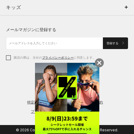
キッズ
トップス
ボトムス
キッズ
トップス
ボトムス
シューズ
シューズ
メールマガジンに登録する
ボトムス
シューズ
アクセサリー
アクセサリー
登録する
シューズ
アクセサリー
購読の際は、当社の
プライバシーポリシー
に同意します。
アクセサリー
スポーツブラ
レギンス＆タイツ
特定商取引法に基づく通販の表記
会員規約
プライバシーポリシー
© 2026 Copyright DOME Corporation. All Rights Reserved.