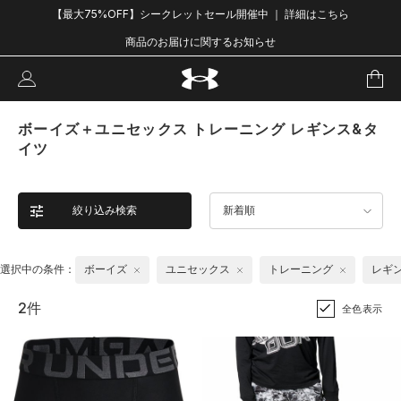
【最大75%OFF】シークレットセール開催中 ｜ 詳細はこちら
商品のお届けに関するお知らせ
ボーイズ＋ユニセックス トレーニング レギンス&タ
イツ
絞り込み検索
新着順
選択中の条件：
ボーイズ
ユニセックス
トレーニング
レギ
2件
全色表示