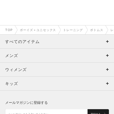
TOP
ボーイズ＋ユニセックス
トレーニング
ボトムス
レ
すべてのアイテム
メンズ
メンズ
ウィメンズ
トップス
ウィメンズ
キッズ
トップス
ボトムス
キッズ
トップス
ボトムス
シューズ
シューズ
メールマガジンに登録する
ボトムス
シューズ
アクセサリー
アクセサリー