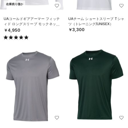
在庫残り僅か
UAコールドギアアーマー フィッテ
UAチーム ショートスリーブ Tシャ
ィド ロングスリーブ モックネック
ツ（トレーニング/UNISEX）
シャツ（トレーニング/BOYS）
￥3,300
￥4,950