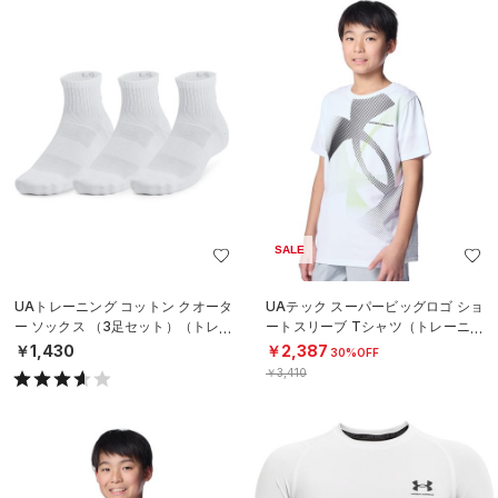
SALE
UAトレーニング コットン クオータ
UAテック スーパービッグロゴ ショ
ー ソックス （3足セット）（トレー
ートスリーブ Tシャツ（トレーニン
ニング/UNISEX）
グ/BOYS）
￥1,430
￥2,387
30%OFF
￥3,410