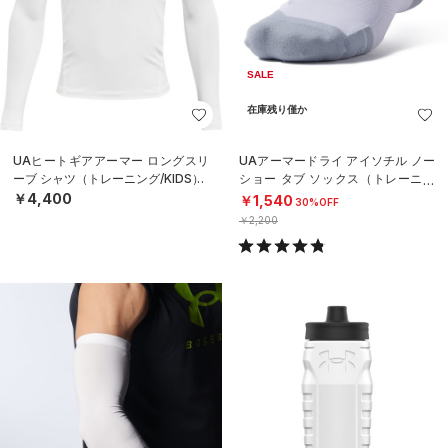
SALE
在庫残り僅か
UAヒートギアアーマー ロングスリ
UAアーマードライ アイソチル ノー
ーブ シャツ（トレーニング/KIDS）
ショー タブ ソックス（トレーニン
グ/UNISEX）
￥4,400
￥1,540
30%OFF
￥2,200