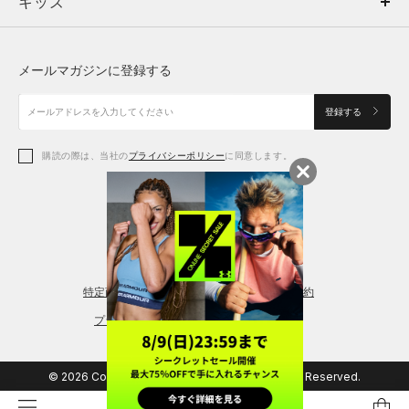
キッズ
トップス
ボトムス
キッズ
トップス
ボトムス
シューズ
シューズ
メールマガジンに登録する
ボトムス
シューズ
アクセサリー
アクセサリー
登録する
シューズ
アクセサリー
購読の際は、当社の
プライバシーポリシー
に同意します。
アクセサリー
スポーツブラ
レギンス＆タイツ
特定商取引法に基づく通販の表記
会員規約
プライバシーポリシー
© 2026 Copyright DOME Corporation. All Rights Reserved.