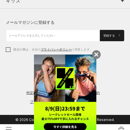
キッズ
トップス
ボトムス
キッズ
トップス
ボトムス
シューズ
シューズ
メールマガジンに登録する
ボトムス
シューズ
アクセサリー
アクセサリー
登録する
シューズ
アクセサリー
購読の際は、当社の
プライバシーポリシー
に同意します。
アクセサリー
スポーツブラ
レギンス＆タイツ
特定商取引法に基づく通販の表記
会員規約
プライバシーポリシー
© 2026 Copyright DOME Corporation. All Rights Reserved.