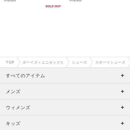
￥19,910
￥19,910
SOLD OUT
TOP
ボーイズ＋ユニセックス
シューズ
スポーツシューズ
すべてのアイテム
メンズ
メンズ
ウィメンズ
トップス
ウィメンズ
キッズ
トップス
ボトムス
キッズ