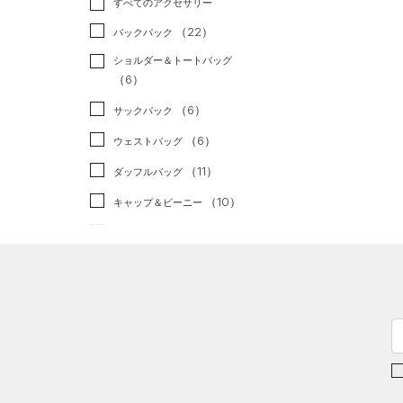
すべてのアクセサリー
（3）
スポーツスタイル
（0）
レギンス&タイツ
（22）
Tシャツ
（22）
アメリカンフットボール
バックパック
（16）
ショートパンツ
（2）
タンクトップ
（0）
ショルダー＆トートバッグ
（10）
パンツ(ロングパンツ)
（2）
ポロシャツ
（6）
サッカー
（0）
（2）
スウェット＆フリース
（6）
ロングTシャツ
リカバリー
（0）
（6）
サックパック
（0）
アンダーウェア
（4）
パーカー&トレーナー
その他
（0）
（6）
ウェストバッグ
（0）
スカート
（3）
ジャケット
（11）
ダッフルバッグ
（1）
スイムウェア
（3）
ジャージ
（10）
キャップ＆ビーニー
（0）
ベスト
（0）
ベルト
（1）
ダウン・コート
（2）
グローブ・手袋
（0）
スポーツブラ
（1）
アイウェア
（1）
セットアップ
リストバンド＆ヘッドバンド
（0）
（1）
スイムウェア
（0）
スポーツマスク
（24）