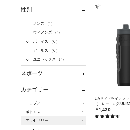
1件
通常価格
（1）
性別
セール
（0）
メンズ
（1）
ウィメンズ
（1）
ボーイズ
（0）
ガールズ
（0）
ユニセックス
（1）
スポーツ
ベースボール
（0）
カテゴリー
バスケットボール
（0）
UAサイドライン スク
トップス
（トレーニング/UNIS
ゴルフ
（0）
￥1,430
ボトムス
トレーニング
すべてのトップス
（1）
アクセサリー
すべてのボトムス
ランニング
（0）
（5）
ベースレイヤー