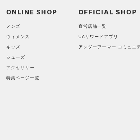
ソックス
（0）
ネックウォーマー
ONLINE SHOP
OFFICIAL SHOP
（2）
スリーブ
メンズ
直営店舗一覧
（3）
タオル
ウィメンズ
UAリワードアプリ
（0）
ボール
キッズ
アンダーアーマー コミュニ
（0）
イヤホン＆ヘッドホン
シューズ
（1）
ウォーターボトル
アクセサリー
（3）
その他
特集ページ一覧
シューズ
すべてのシューズ
サイズ
（21）
スポーツシューズ
ONESIZE
カラー
（0）
スパイク
スポーツスタイルシューズ
（11）