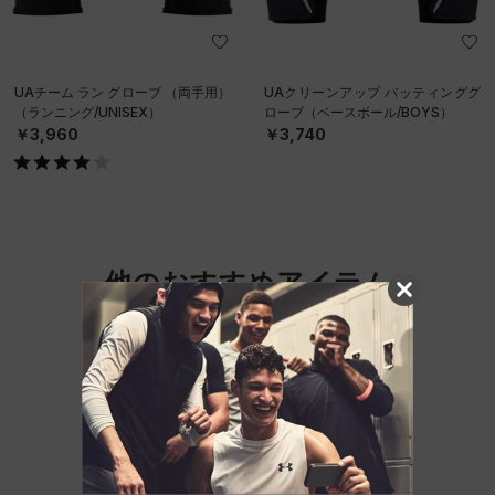
UAチーム ラン グローブ （両手用）
UAクリーンアップ バッティンググ
（ランニング/UNISEX）
ローブ（ベースボール/BOYS）
￥3,960
￥3,740
他のおすすめアイテム