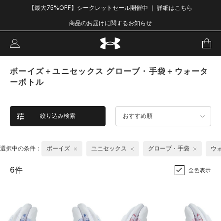
【最大75%OFF】シークレットセール開催中 ｜ 詳細はこちら
商品のお届けに関するお知らせ
ボーイズ＋ユニセックス グローブ・手袋＋ウォータ
ーボトル
絞り込み検索
おすすめ順
選択中の条件：
ボーイズ
ユニセックス
グローブ・手袋
ウ
6件
全色表示