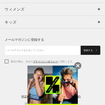
ウィメンズ
トップス
ウィメンズ
キッズ
トップス
ボトムス
キッズ
トップス
ボトムス
シューズ
シューズ
メールマガジンに登録する
ボトムス
シューズ
アクセサリー
アクセサリー
登録する
シューズ
アクセサリー
購読の際は、当社の
プライバシーポリシー
に同意します。
アクセサリー
スポーツブラ
レギンス＆タイツ
特定商取引法に基づく通販の表記
会員規約
プライバシーポリシー