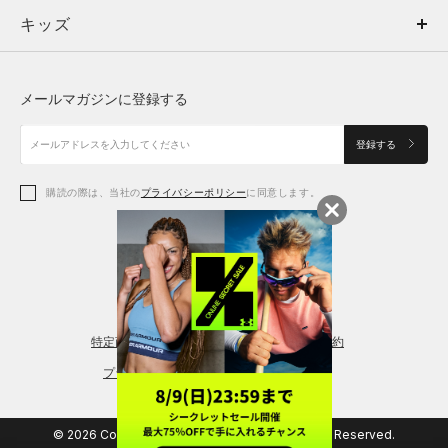
キッズ
トップス
ボトムス
キッズ
トップス
ボトムス
シューズ
シューズ
メールマガジンに登録する
ボトムス
シューズ
アクセサリー
アクセサリー
登録する
シューズ
アクセサリー
購読の際は、当社の
プライバシーポリシー
に同意します。
アクセサリー
スポーツブラ
レギンス＆タイツ
特定商取引法に基づく通販の表記
会員規約
プライバシーポリシー
© 2026 Copyright DOME Corporation. All Rights Reserved.