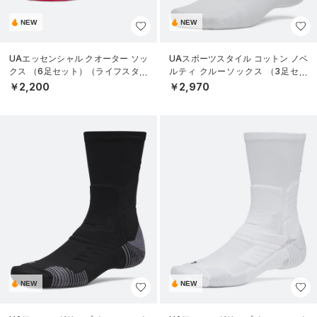
NEW
NEW
UAエッセンシャル クオーター ソッ
UAスポーツスタイル コットン ノベ
クス （6足セット）（ライフスタイ
ルティ クルーソックス （3足セッ
ル/KIDS）
ト）（トレーニング/UNISEX）
￥2,200
￥2,970
NEW
NEW