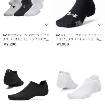
UAエッセンシャル クオーター ソッ
UAストリート クエスト アーマード
クス （6足セット）（ライフスタイ
ライ ソックス（バスケットボール/U
ル/KIDS）
NISEX）
￥2,200
￥1,980