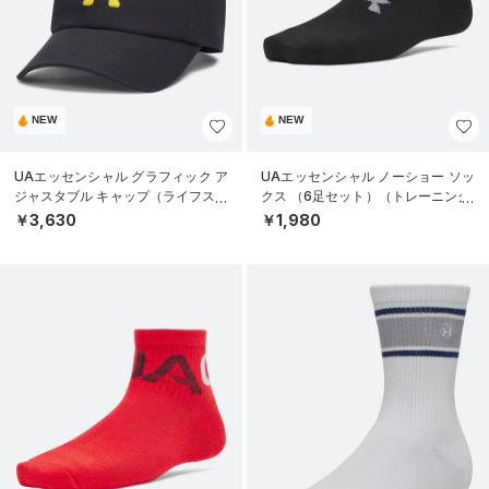
NEW
NEW
UAエッセンシャル グラフィック ア
UAエッセンシャル ノーショー ソッ
ジャスタブル キャップ（ライフスタ
クス （6足セット）（トレーニング/
イル/UNISEX）
KIDS）
￥3,630
￥1,980