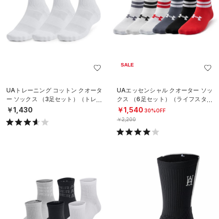
SALE
UAトレーニング コットン クオータ
UAエッセンシャル クオーター ソッ
ー ソックス （3足セット）（トレー
クス （6足セット）（ライフスタイ
ニング/UNISEX）
ル/KIDS）
￥1,430
￥1,540
30%OFF
￥2,200