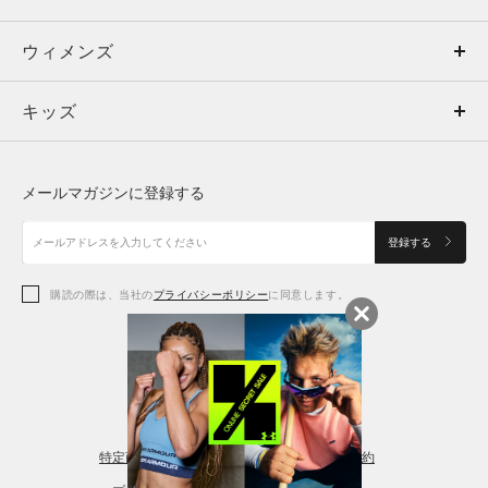
ウィメンズ
トップス
ウィメンズ
キッズ
トップス
ボトムス
キッズ
トップス
ボトムス
シューズ
シューズ
メールマガジンに登録する
ボトムス
シューズ
アクセサリー
アクセサリー
登録する
シューズ
アクセサリー
購読の際は、当社の
プライバシーポリシー
に同意します。
アクセサリー
スポーツブラ
レギンス＆タイツ
特定商取引法に基づく通販の表記
会員規約