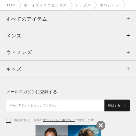
TOP
ボーイズ＋ユニセックス
トップス
ポロシャツ
すべてのアイテム
メンズ
メンズ
ウィメンズ
トップス
ウィメンズ
キッズ
トップス
ボトムス
キッズ
トップス
ボトムス
シューズ
シューズ
メールマガジンに登録する
ボトムス
シューズ
アクセサリー
アクセサリー
登録する
シューズ
アクセサリー
購読の際は、当社の
プライバシーポリシー
に同意します。