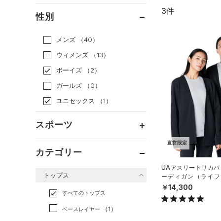
3件
通常価格
（3）
性別
セール
（0）
メンズ
（40）
ウィメンズ
（13）
ボーイズ
（2）
ガールズ
（0）
ユニセックス
（1）
スポーツ
直営限定
ベースボール
（0）
カテゴリー
バスケットボール
（0）
UAアスリートリカバ
トップス
ーディガン（ライフス
ゴルフ
（0）
X）
￥14,300
トレーニング
すべてのトップス
（2）
ランニング
（0）
（1）
ベースレイヤー