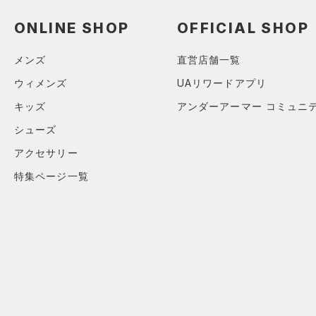
アクセサリー
すべてのボトムス
ONLINE SHOP
OFFICIAL SHOP
シューズ
すべてのアクセサリー
（0）
レギンス&タイツ
すべてのシューズ
（1）
バックパック
（0）
ショートパンツ
サイズ
メンズ
直営店舗一覧
（5）
スポーツシューズ
（1）
ショルダー＆トートバッグ
（2）
パンツ(ロングパンツ)
ウィメンズ
UAリワードアプリ
YXS(120cm)
カラー
（0）
スパイク
（0）
サックパック
（0）
スウェット＆フリース
キッズ
アンダーアーマー コミュニ
YS(130cm)
スポーツスタイルシューズ
（0）
ウェストバッグ
（0）
アンダーウェア
シューズ
YM(140cm)
（8）
（1）
ダッフルバッグ
（0）
アクセサリー
ブラック
スカート
ホワイト
ブラウン
グリーン
YL(150cm)
（0）
サンダル
（0）
キャップ＆ビーニー
（0）
特集ページ一覧
YXL(160cm)
スイムウェア
（0）
XS
ベルト
ブルー
パープル
レッド
イエロー
S
（0）
グローブ・手袋
M
（0）
アイウェア
オレンジ
その他
L
リストバンド＆ヘッドバンド
（0）
XL
価格
2XL
（0）
スポーツマスク