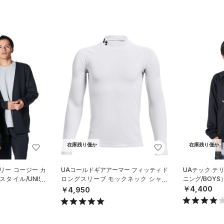
在庫残り僅か
在庫残り僅か
リー コージー カ
UAコールドギアアーマー フィッティド
UAテック テ
タイル/UNISE
ロングスリーブ モックネック シャツ
ニング/BOYS
（トレーニング/BOYS）
￥4,400
￥4,950