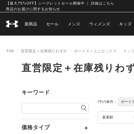
【最大75%OFF】シークレットセール開催中 ｜ 詳細はこちら
商品のお届けに関するお知らせ
新商品
セール
メンズ
ウィメンズ
キッズ
TOP
直営限定＋在庫残りわずか
ボーイズ＋ユニセックス
トッ
直営限定＋在庫残りわず
キーワード
選択中の条件：
ボーイ
新着順
価格タイプ