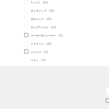
スポーツスタイル
（0）
（0）
Tシャツ
アメリカンフットボール
（0）
タンクトップ
（0）
（0）
ポロシャツ
サッカー
（0）
（0）
ロングTシャツ
リカバリー
（1）
（1）
パーカー&トレーナー
その他
（0）
（0）
ジャケット
（1）
ジャージ
（0）
ベスト
（0）
ダウン・コート
（0）
スポーツブラ
（0）
セットアップ
（0）
スイムウェア
ボトムス