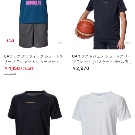
SALE
UAテック グラフィック ショートス
UAネクストジェン ショートスリー
リーブ Tシャツ＆ショーツセット
ブ Tシャツ（バスケットボール/BO
（トレーニング/BOYS）
YS）
￥4,158
￥2,970
30%OFF
￥5,940