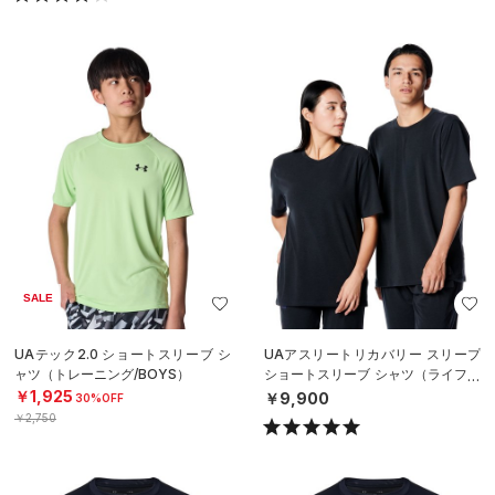
SALE
UAテック2.0 ショートスリーブ シ
UAアスリートリカバリー スリープ
ャツ（トレーニング/BOYS）
ショートスリーブ シャツ（ライフス
タイル/UNISEX）
￥1,925
￥9,900
30%OFF
￥2,750