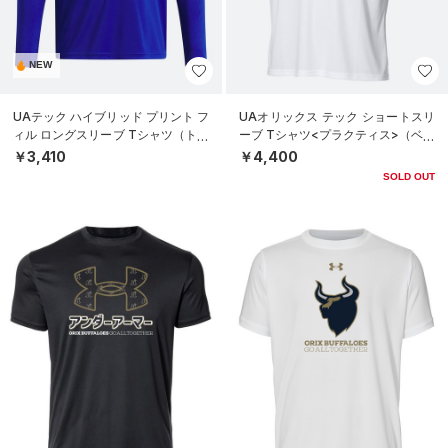
NEW
UAテック ハイブリッド プリント フ
UAオリックス テック ショートスリ
ィル ロングスリーブ Tシャツ（トレ
ーブ Tシャツ<プラクティス>（ベー
ーニング/BOYS）
スボール/UNISEX）
￥3,410
￥4,400
SOLD OUT