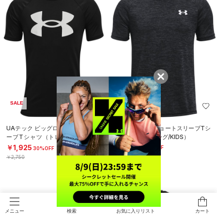
SALE
SALE
UAテック ビッグロゴ ショートスリ
UAテック2.0 ショートスリーブTシ
ーブTシャツ（トレーニング/BOY
ャツ（トレーニング/KIDS）
S）
￥1,925
￥1,925
30%OFF
30%OFF
￥2,750
￥2,750
検索
お気に入りリスト
カート
メニュー