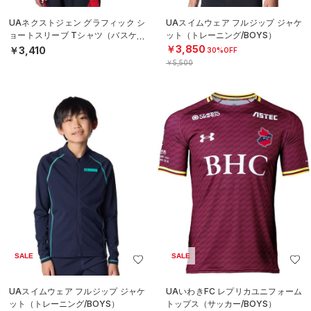
UAネクストジェン グラフィック シ
UAスイムウェア フルジップ ジャケ
ョートスリーブ Tシャツ（バスケッ
ット（トレーニング/BOYS）
トボール/BOYS）
￥3,850
￥3,410
30%OFF
￥5,500
SALE
SALE
UAスイムウェア フルジップ ジャケ
UAいわきFC レプリカユニフォーム
ット（トレーニング/BOYS）
トップス（サッカー/BOYS）