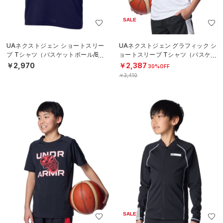
SALE
UAネクストジェン ショートスリー
UAネクストジェン グラフィック シ
ブ Tシャツ（バスケットボール/BO
ョートスリーブ Tシャツ（バスケッ
YS）
トボール/BOYS）
￥2,970
￥2,387
30%OFF
￥3,410
SALE