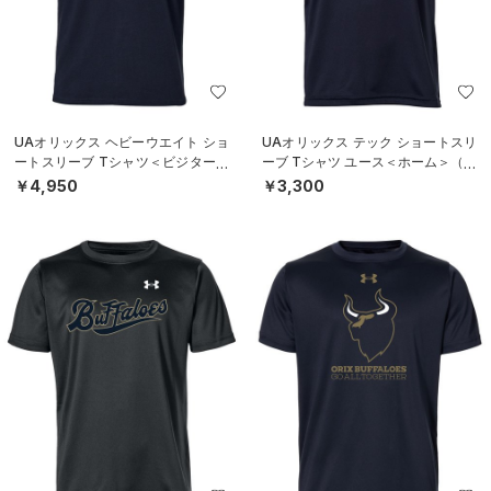
UAオリックス ヘビーウエイト ショ
UAオリックス テック ショートスリ
ートスリーブ Tシャツ＜ビジター＞
ーブ Tシャツ ユース＜ホーム＞（ベ
（ベースボール/UNISEX）
ースボール/BOYS）
￥4,950
￥3,300