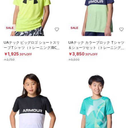
SALE
SALE
UAテック ビッグロゴ ショートスリ
UAテック カラーブロック Tシャツ
ーブTシャツ（トレーニング/BOY
＆ショーツセット（トレーニング/B
S）
OYS）
￥1,925
￥3,850
30%OFF
30%OFF
￥2,750
￥5,500