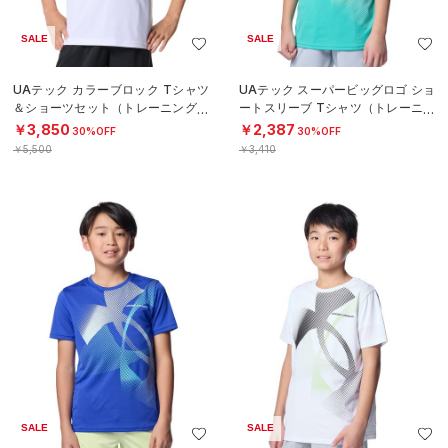
SALE
SALE
UAテック カラーブロック Tシャツ
UAテック スーパービッグロゴ ショ
＆ショーツセット（トレーニング/B
ートスリーブ Tシャツ（トレーニン
OYS）
グ/BOYS）
￥3,850
￥2,387
30%OFF
30%OFF
￥5,500
￥3,410
SALE
SALE