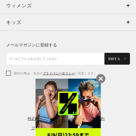
ウィメンズ
トップス
ウィメンズ
キッズ
トップス
ボトムス
キッズ
トップス
ボトムス
シューズ
シューズ
メールマガジンに登録する
ボトムス
シューズ
アクセサリー
アクセサリー
登録する
シューズ
アクセサリー
購読の際は、当社の
プライバシーポリシー
に同意します。
アクセサリー
スポーツブラ
レギンス＆タイツ
特定商取引法に基づく通販の表記
会員規約
プライバシーポリシー