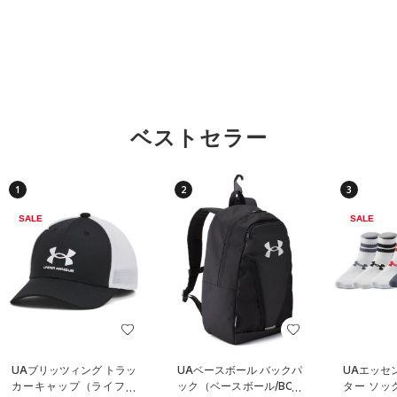
ベストセラー
1
2
3
SALE
SALE
UAブリッツィング トラッ
UAベースボール バックパ
UAエッセ
カーキャップ（ライフス
ック（ベースボール/BOY
ター ソッ