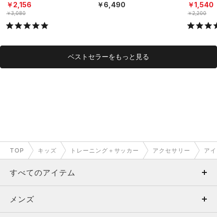
タイル/BOYS）
S）
ト）（ライ
￥2,156
￥6,490
￥1,540
DS）
￥3,080
￥2,200
ベストセラーをもっと見る
TOP
キッズ
トレーニング＋サッカー
アクセサリー
アイ
すべてのアイテム
メンズ
メンズ