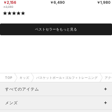
タイル/BOYS）
S）
ト）（トレ
￥2,156
￥6,490
￥1,980
S）
￥3,080
ベストセラーをもっと見る
TOP
キッズ
バスケットボール＋ゴルフ＋トレーニング
アク
すべてのアイテム
メンズ
メンズ