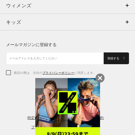
ウィメンズ
トップス
ウィメンズ
キッズ
トップス
ボトムス
キッズ
トップス
ボトムス
シューズ
シューズ
メールマガジンに登録する
ボトムス
シューズ
アクセサリー
アクセサリー
登録する
シューズ
アクセサリー
購読の際は、当社の
プライバシーポリシー
に同意します。
アクセサリー
スポーツブラ
レギンス＆タイツ
特定商取引法に基づく通販の表記
会員規約
プライバシーポリシー