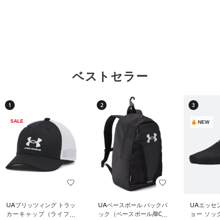
ベストセラー
1
2
3
SALE
NEW
UAブリッツィング トラッ
UAベースボール バックパ
UAエッセ
カーキャップ（ライフス
ック（ベースボール/BOY
ョー ソッ