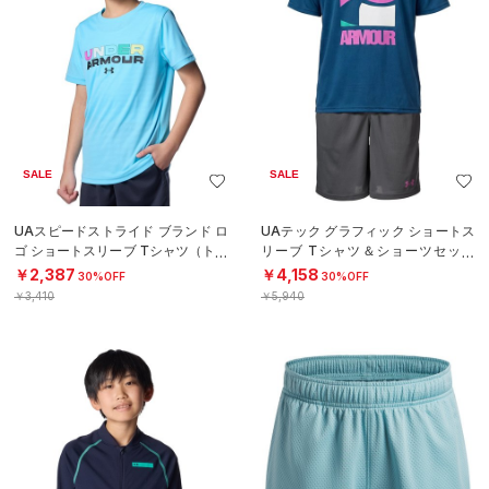
SALE
SALE
UAスピードストライド ブランド ロ
UAテック グラフィック ショートス
ゴ ショートスリーブ Tシャツ（トレ
リーブ Tシャツ＆ショーツセット
ーニング/BOYS）
（トレーニング/BOYS）
￥2,387
￥4,158
30%OFF
30%OFF
￥3,410
￥5,940