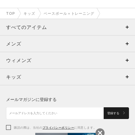
TOP
キッズ
ベースボール＋トレーニング
すべてのアイテム
メンズ
メンズ
ウィメンズ
トップス
ウィメンズ
キッズ
トップス
ボトムス
キッズ
トップス
ボトムス
シューズ
シューズ
メールマガジンに登録する
ボトムス
シューズ
アクセサリー
アクセサリー
登録する
シューズ
アクセサリー
購読の際は、当社の
プライバシーポリシー
に同意します。