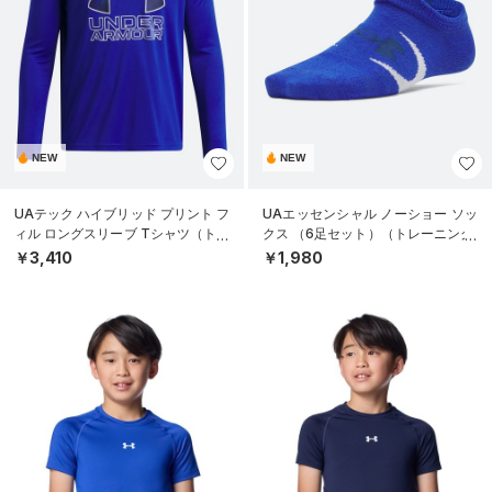
NEW
NEW
UAテック ハイブリッド プリント フ
UAエッセンシャル ノーショー ソッ
ィル ロングスリーブ Tシャツ（トレ
クス （6足セット）（トレーニング/
ーニング/BOYS）
KIDS）
￥3,410
￥1,980