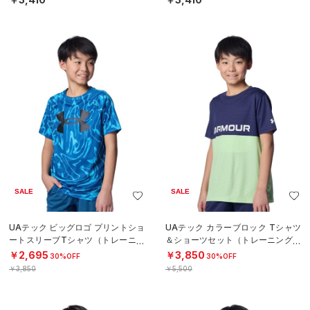
SALE
SALE
UAテック ビッグロゴ プリントショ
UAテック カラーブロック Tシャツ
ートスリーブTシャツ（トレーニン
＆ショーツセット（トレーニング/B
グ/BOYS）
OYS）
￥2,695
￥3,850
30%OFF
30%OFF
￥3,850
￥5,500