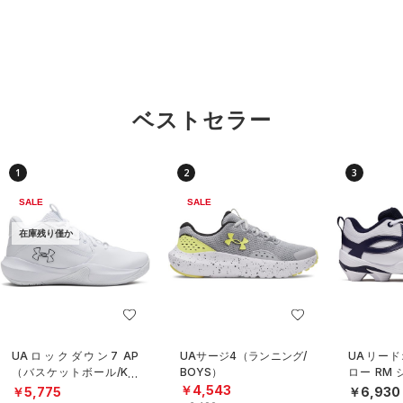
ベストセラー
1
2
3
SALE
SALE
在庫残り僅か
UAロックダウン7 AP
UAサージ4（ランニング/
UAリード
（バスケットボール/KID
BOYS）
ロー RM
S）
スボール/B
￥4,543
￥5,775
￥6,930