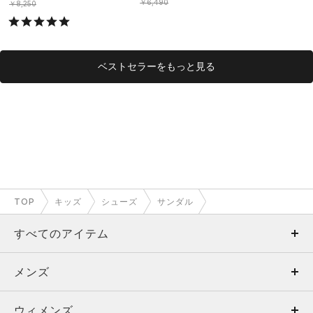
￥6,490
￥8,250
ベストセラーをもっと見る
TOP
キッズ
シューズ
サンダル
すべてのアイテム
メンズ
メンズ
ウィメンズ
トップス
ウィメンズ