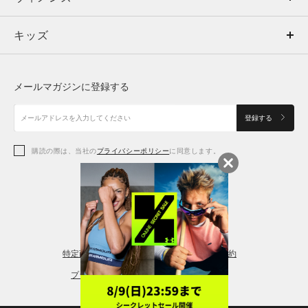
キッズ
トップス
ボトムス
キッズ
トップス
ボトムス
シューズ
シューズ
メールマガジンに登録する
ボトムス
シューズ
アクセサリー
アクセサリー
登録する
シューズ
アクセサリー
購読の際は、当社の
プライバシーポリシー
に同意します。
アクセサリー
スポーツブラ
レギンス＆タイツ
特定商取引法に基づく通販の表記
会員規約
プライバシーポリシー