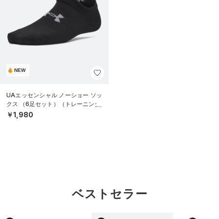
NEW
UAエッセンシャル ノーショー ソッ
クス （6足セット）（トレーニング/
KIDS）
￥1,980
ベストセラー