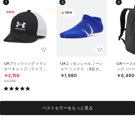
1
2
3
SALE
NEW
UAブリッツィング トラッ
UAエッセンシャル ノーシ
UAベース
カーキャップ（ライフス
ョー ソックス （6足セッ
ック（ベー
タイル/BOYS）
ト）（トレーニング/KID
S）
￥2,156
￥1,980
￥6,490
S）
￥3,080
ベストセラーをもっと見る