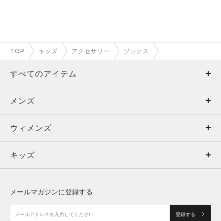
TOP
キッズ
アクセサリー
ソックス
すべてのアイテム
メンズ
メンズ
ウィメンズ
トップス
ウィメンズ
キッズ
トップス
ボトムス
キッズ
トップス
ボトムス
シューズ
シューズ
メールマガジンに登録する
ボトムス
シューズ
アクセサリー
アクセサリー
登録する