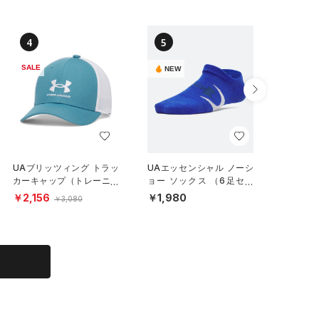
4
5
6
SALE
NEW
UAブリッツィング トラッ
UAエッセンシャル ノーシ
UAクリ
カーキャップ（トレーニン
ョー ソックス （6足セッ
ィンググ
グ/BOYS）
ト）（トレーニング/KID
ール/BO
￥2,156
￥1,980
￥3,74
￥3,080
S）