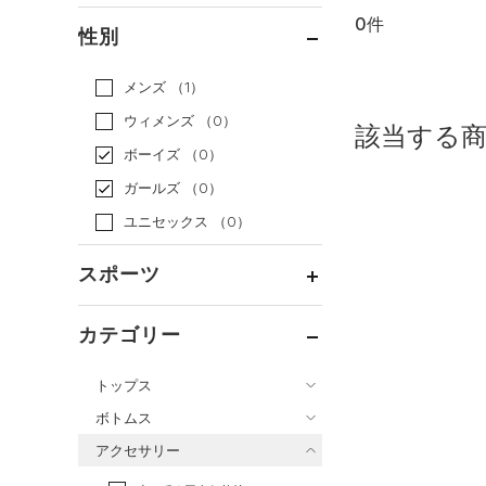
0件
通常価格
（0）
性別
セール
（0）
メンズ
（1）
ウィメンズ
（0）
該当する
ボーイズ
（0）
ガールズ
（0）
ユニセックス
（0）
スポーツ
ベースボール
（0）
カテゴリー
バスケットボール
（0）
トップス
ゴルフ
（0）
ボトムス
トレーニング
すべてのトップス
（0）
アクセサリー
すべてのボトムス
ランニング
（0）
（6）
ベースレイヤー