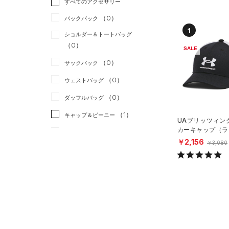
すべてのアクセサリー
（0）
スポーツスタイル
（0）
レギンス&タイツ
（12）
Tシャツ
（0）
アメリカンフットボール
バックパック
（4）
ショートパンツ
（0）
タンクトップ
1
（0）
ショルダー＆トートバッグ
（0）
パンツ(ロングパンツ)
（0）
ポロシャツ
（0）
サッカー
（0）
SALE
（0）
スウェット＆フリース
（1）
ロングTシャツ
リカバリー
（0）
（0）
サックパック
（0）
アンダーウェア
（0）
パーカー&トレーナー
その他
（0）
（0）
ウェストバッグ
（0）
スカート
（0）
ジャケット
（0）
ダッフルバッグ
（1）
スイムウェア
（0）
ジャージ
（1）
キャップ＆ビーニー
UAブリッツィン
（0）
ベスト
カーキャップ（ラ
（0）
ベルト
イル/BOYS）
￥2,156
（0）
￥3,080
ダウン・コート
（2）
グローブ・手袋
（0）
スポーツブラ
（0）
アイウェア
（2）
セットアップ
リストバンド＆ヘッドバンド
（0）
（1）
スイムウェア
（0）
スポーツマスク
（1）