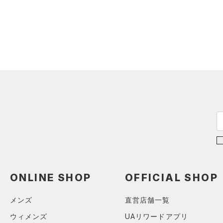
ソックス
（0）
ネックウォーマー
（0）
スリーブ
（0）
タオル
（0）
ボール
（0）
イヤホン＆ヘッドホン
（0）
ウォーターボトル
（0）
その他
シューズ
すべてのシューズ
サイズ
（0）
スポーツシューズ
ONLINE SHOP
OFFICIAL SHOP
カテゴリーを選択してください。
カラー
（0）
スパイク
メンズ
直営店舗一覧
スポーツスタイルシューズ
（0）
ウィメンズ
UAリワードアプリ