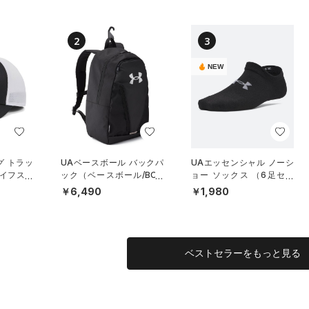
2
3
NEW
グ トラッ
UAベースボール バックパ
UAエッセンシャル ノーシ
イフスタ
ック（ベースボール/BOY
ョー ソックス （6足セッ
S）
ト）（トレーニング/KID
￥6,490
￥1,980
S）
ベストセラーをもっと見る