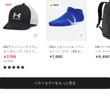
SALE
NEW
UAブリッツィング トラッ
UAエッセンシャル ノーシ
UAベース
カーキャップ（ライフス
ョー ソックス （6足セッ
ック（ベー
タイル/BOYS）
ト）（トレーニング/KID
S）
￥2,156
￥1,980
￥6,490
S）
￥3,080
ベストセラーをもっと見る