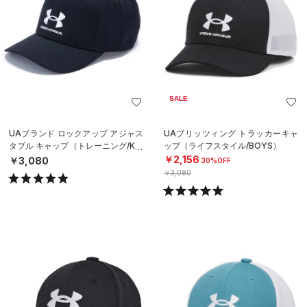
SALE
UAブランド ロックアップ アジャス
UAブリッツィング トラッカーキャ
タブル キャップ（トレーニング/KID
ップ（ライフスタイル/BOYS）
S）
￥2,156
￥3,080
30%OFF
￥3,080