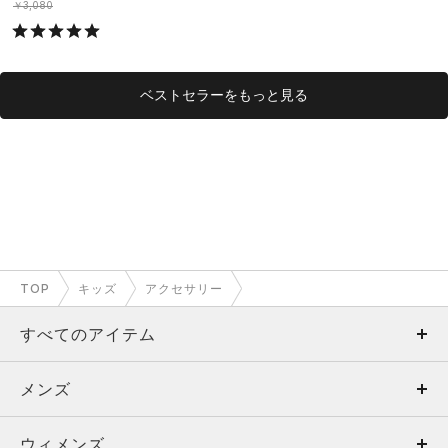
S）
￥3,080
ベストセラーをもっと見る
TOP
キッズ
アクセサリー
すべてのアイテム
メンズ
メンズ
ウィメンズ
トップス
ウィメンズ