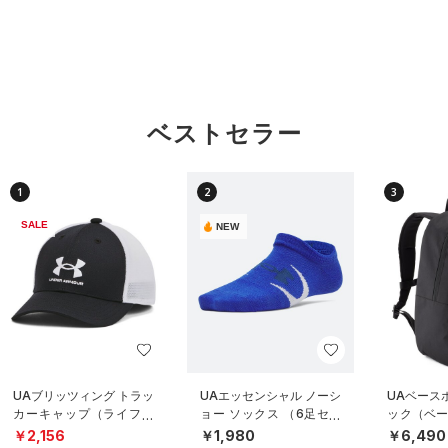
ベストセラー
1
2
3
SALE
NEW
UAブリッツィング トラッ
UAエッセンシャル ノーシ
UAベース
カーキャップ（ライフス
ョー ソックス （6足セッ
ック（ベー
タイル/BOYS）
ト）（トレーニング/KID
S）
￥2,156
￥1,980
￥6,490