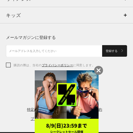
キッズ
トップス
ボトムス
キッズ
トップス
ボトムス
シューズ
シューズ
メールマガジンに登録する
ボトムス
シューズ
アクセサリー
アクセサリー
登録する
シューズ
アクセサリー
購読の際は、当社の
プライバシーポリシー
に同意します。
アクセサリー
スポーツブラ
レギンス＆タイツ
特定商取引法に基づく通販の表記
会員規約
プライバシーポリシー