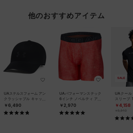
他のおすすめアイテム
SALE
UAステルスフォーム アン
UAパフォーマンステック
UAクール
クラッシャブル キャップ
6インチ ノベルティ アン
スリーブ 
（ライフスタイル/UNISE
ダーウェア（トレーニン
ーニング/
￥6,490
￥2,970
￥4,158
X）
グ/MEN）
￥5,940