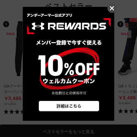
ベストセラー
1
2
3
SALE
SALE
SALE
UAアーマーフリース ジョ
UAテックテリー ビッグロ
UAトラッ
ガーパンツ（トレーニン
ゴ ジョガーパンツ（トレ
ーニング/B
グ/BOYS）
ーニング/BOYS）
￥3,465
￥3,465
￥3,465
￥4,950
￥4,950
￥4,950
ベストセラーをもっと見る