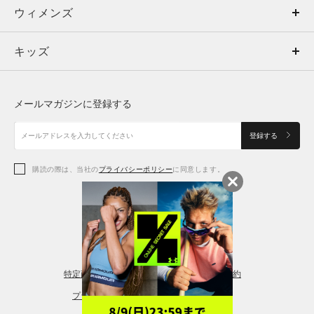
ウィメンズ
トップス
ウィメンズ
キッズ
トップス
ボトムス
キッズ
トップス
ボトムス
シューズ
シューズ
メールマガジンに登録する
ボトムス
シューズ
アクセサリー
アクセサリー
登録する
シューズ
アクセサリー
購読の際は、当社の
プライバシーポリシー
に同意します。
アクセサリー
スポーツブラ
レギンス＆タイツ
特定商取引法に基づく通販の表記
会員規約
プライバシーポリシー