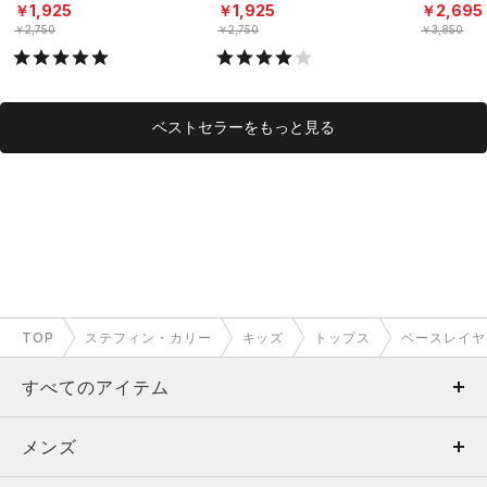
ニング/BOYS）
ング/KIDS）
シャツ（ト
￥1,925
￥1,925
￥2,695
OYS）
￥2,750
￥2,750
￥3,850
ベストセラーをもっと見る
TOP
ステフィン・カリー
キッズ
トップス
ベースレイヤ
すべてのアイテム
メンズ
メンズ