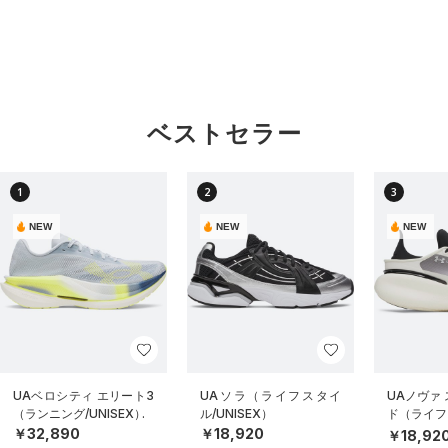
ベストセラー
1
2
3
NEW
NEW
NEW
UAベロシティ エリート3
UAソラ（ライフスタイ
UAノヴァ
（ランニング/UNISEX）
ル/UNISEX）
ド（ライフス
EX）
￥32,890
￥18,920
￥18,92