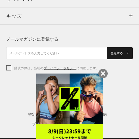
キッズ
トップス
ボトムス
キッズ
トップス
ボトムス
シューズ
シューズ
メールマガジンに登録する
ボトムス
シューズ
アクセサリー
アクセサリー
登録する
シューズ
アクセサリー
購読の際は、当社の
プライバシーポリシー
に同意します。
アクセサリー
スポーツブラ
レギンス＆タイツ
特定商取引法に基づく通販の表記
会員規約
プライバシーポリシー