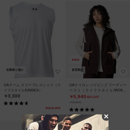
SALE
在庫残り僅か
直営限定
UAチーム スリーブレスシャツ（ラ
UAナイロン パイピング フーディー
イフスタイル/UNISEX）
ベスト（ライフスタイル/WOME
N）
￥3,300
￥5,940
40%OFF
￥9,900
SOLD OUT