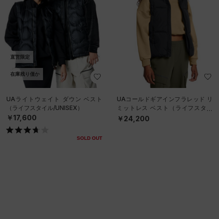
直営限定
在庫残り僅か
UAライトウェイト ダウン ベスト
UAコールドギアインフラレッド リ
（ライフスタイル/UNISEX）
ミットレス ベスト（ライフスタイ
ル/WOMEN）
￥17,600
￥24,200
SOLD OUT