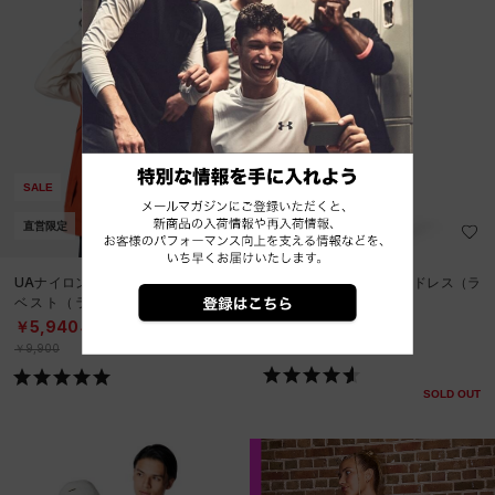
SALE
SALE
直営限定
在庫残り僅か
UAナイロン パイピング フーディー
UAメリディアン タンク ドレス（ラ
ベスト（ライフスタイル/WOME
イフスタイル/WOMEN）
N）
￥8,393
￥5,940
30%OFF
40%OFF
￥11,990
￥9,900
SOLD OUT