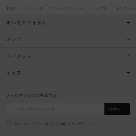
TOP
ウィメンズ
スポーツスタイル
トップス
タンクトッ
すべてのアイテム
メンズ
メンズ
ウィメンズ
トップス
ウィメンズ
キッズ
トップス
ボトムス
キッズ
トップス
ボトムス
シューズ
シューズ
メールマガジンに登録する
ボトムス
シューズ
アクセサリー
アクセサリー
登録する
シューズ
アクセサリー
購読の際は、当社の
プライバシーポリシー
に同意します。